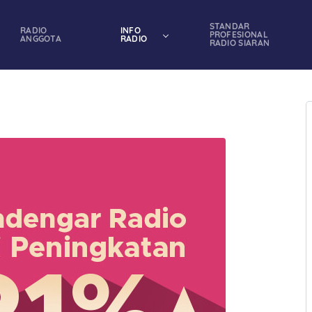
STANDAR
RADIO
INFO
PROFESIONAL
ANGGOTA
RADIO
RADIO SIARAN